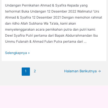
Undangan Pernikahan Ahmad & Syafira Kepada yang
terhormat Buka Undangan 12 Desember 2022 Walimatul ‘Urs
Ahmad & Syafira 12 Desember 2021 Dengan memohon rahmat
dan ridho Allah Subhana Wa Ta’ala, kami akan
menyelenggarakan acara pernikahan putra dan putri kami:
Dewi Syafira Putri pertama dari Bapak Abdurrahmandan Ibu
Ummu Fulanah & Ahmad Fulan Putra pertama dari …
(FULLSCREEN)
Selengkapnya »
Undangan
Digital
Paginasi
Pernikahan
1
2
Halaman Berikutnya
→
pos
Syari
Tema
Pink
Leaf