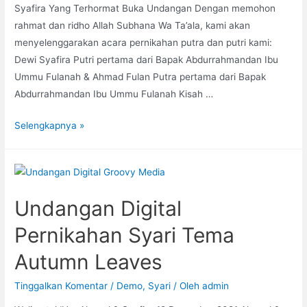
Syafira Yang Terhormat Buka Undangan Dengan memohon
rahmat dan ridho Allah Subhana Wa Ta’ala, kami akan
menyelenggarakan acara pernikahan putra dan putri kami:
Dewi Syafira Putri pertama dari Bapak Abdurrahmandan Ibu
Ummu Fulanah & Ahmad Fulan Putra pertama dari Bapak
Abdurrahmandan Ibu Ummu Fulanah Kisah …
Undangan
Selengkapnya »
Digital
Pernikahan
Syari
Tema
Undangan Digital
Purple
Blue
Pernikahan Syari Tema
Autumn Leaves
Tinggalkan Komentar
/
Demo
,
Syari
/ Oleh
admin