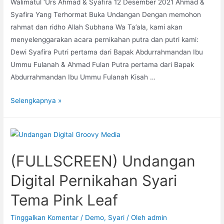
Walimatul ‘Urs Ahmad & Syafira 12 Desember 2021 Ahmad &
Syafira Yang Terhormat Buka Undangan Dengan memohon
rahmat dan ridho Allah Subhana Wa Ta’ala, kami akan
menyelenggarakan acara pernikahan putra dan putri kami:
Dewi Syafira Putri pertama dari Bapak Abdurrahmandan Ibu
Ummu Fulanah & Ahmad Fulan Putra pertama dari Bapak
Abdurrahmandan Ibu Ummu Fulanah Kisah …
Undangan
Selengkapnya »
Digital
Pernikahan
Syari
Tema
(FULLSCREEN) Undangan
Autumn
Leaves
Digital Pernikahan Syari
Tema Pink Leaf
Tinggalkan Komentar
/
Demo
,
Syari
/ Oleh
admin