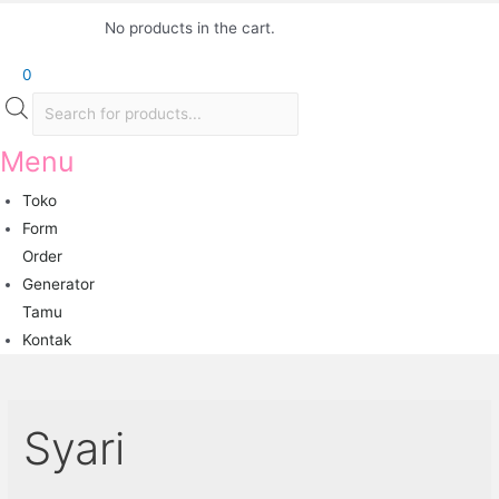
Lewati
No products in the cart.
ke
konten
0
Products
search
Menu
Toko
Form
Order
Generator
Tamu
Kontak
Syari