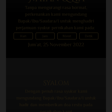
Tanpa mengurangi rasa hormat,
perkenankan kami mengundang
Bapak/Ibu/Saudara/I untuk menghadiri
perjamuan syukur pernikahan kami pada:
Hari
Jam
Menit
Detik
Jum’at, 25 November 2022
Syalom
Dengan penuh rasa syukur kami
mengundang Bapak/Ibu/Saudara/I untuk
hadir dan memberikan doa restu pada
pernikahan kami