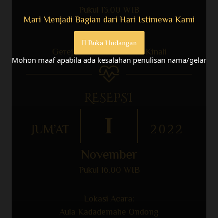
Pukul 13.00 WIB
Mari Menjadi Bagian dari Hari Istimewa Kami
Bertempat di:
Buka Undangan
Gereja GPDI Parakletos Kinali
Mohon maaf apabila ada kesalahan penulisan nama/gelar
RESEPSI
1
JUM’AT
2022
November
Pukul 16.00 WIB
Lokasi Acara:
Aula Kadademahe Ondong