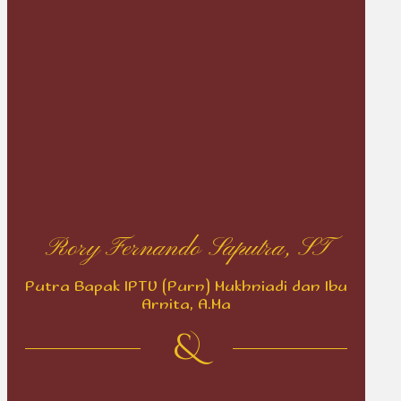
Rory Fernando Saputra, ST
Putra Bapak IPTU (Purn) Mukhniadi dan Ibu
Arnita, A.Ma
&