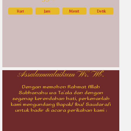
Hari
Jam
Menit
Detik
Assalamualaikum Wr. Wb.
Dengan memohon Rahmat Allah
Subhanahu wa Ta’ala dan dengan
segenap kerendahan hati, perkenanlah
kami mengundang Bapak/ Ibu/ Saudara/i
untuk hadir di acara perikahan kami :