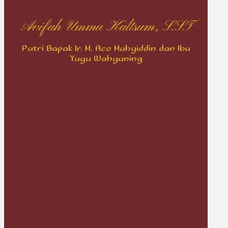
Avifah Ummu Kaltsum, S.ST
Putri Bapak Ir. M. Aco Muhyiddin dan Ibu
Yuyu Wahyuning