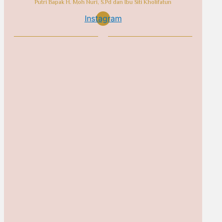
Putri Bapak H. Moh Nuri, S.Pd dan Ibu Siti Kholifatun
Instagram