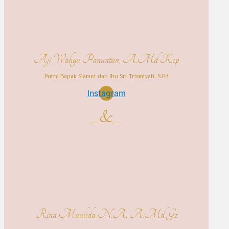
Aji Wahyu Panuntun, A.Md Kep
Putra Bapak Slamet dan Ibu Sri Trismiyati, S.Pd
Instagram
_&_
Rina Maulida N.A, A.Md Gz