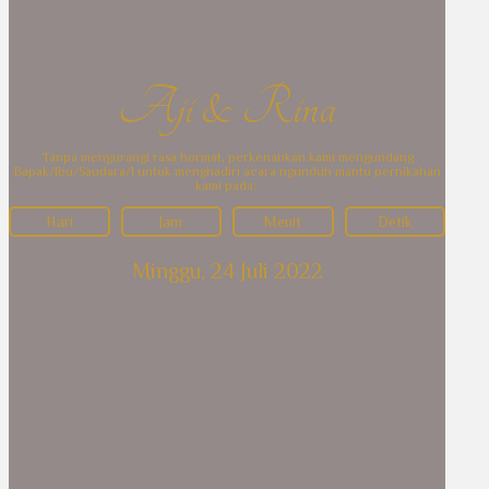
Aji & Rina
Tanpa mengurangi rasa hormat, perkenankan kami mengundang
Bapak/Ibu/Saudara/I untuk menghadiri acara ngunduh mantu pernikahan
kami pada:
Hari
Jam
Menit
Detik
Minggu, 24 Juli 2022