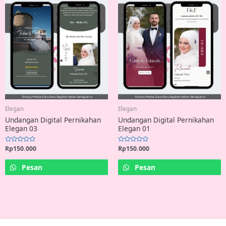
Elegan
Elegan
Undangan Digital Pernikahan
Undangan Digital Pernikahan
Elegan 03
Elegan 01
Rated
Rp
150.000
Rated
Rp
150.000
0
0
out
out
of
of
Pesan
Pesan
5
5