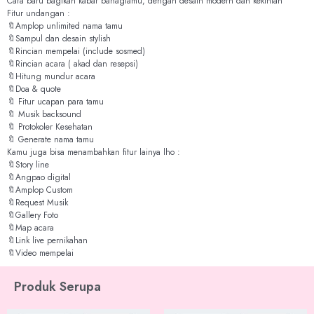
Cara baru bagikan kabar bahagiamu, dengan desain modern dan kekinian
Fitur undangan :
🔖Amplop unlimited nama tamu
🔖Sampul dan desain stylish
🔖Rincian mempelai (include sosmed)
🔖Rincian acara ( akad dan resepsi)
🔖Hitung mundur acara
🔖Doa & quote
🔖 Fitur ucapan para tamu
🔖 Musik backsound
🔖 Protokoler Kesehatan
🔖 Generate nama tamu
Kamu juga bisa menambahkan fitur lainya lho :
🔖Story line
🔖Angpao digital
🔖Amplop Custom
🔖Request Musik
🔖Gallery Foto
🔖Map acara
🔖Link live pernikahan
🔖Video mempelai
Produk Serupa