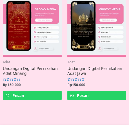
Adat
Adat
Undangan Digital Pernikahan
Undangan Digital Pernikahan
Adat Minang
Adat Jawa
Rated
Rp
150.000
Rated
Rp
150.000
0
0
out
out
of
of
Pesan
Pesan
5
5