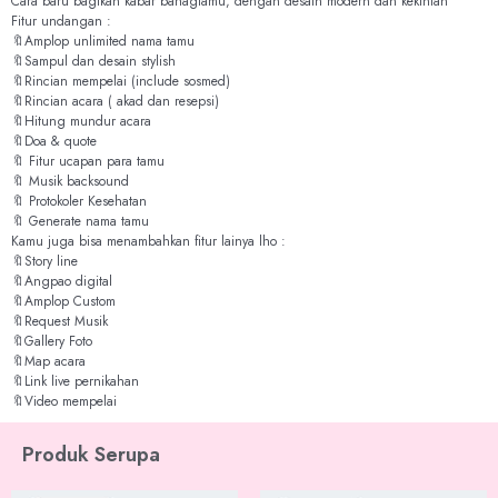
Cara baru bagikan kabar bahagiamu, dengan desain modern dan kekinian
Fitur undangan :
🔖Amplop unlimited nama tamu
🔖Sampul dan desain stylish
🔖Rincian mempelai (include sosmed)
🔖Rincian acara ( akad dan resepsi)
🔖Hitung mundur acara
🔖Doa & quote
🔖 Fitur ucapan para tamu
🔖 Musik backsound
🔖 Protokoler Kesehatan
🔖 Generate nama tamu
Kamu juga bisa menambahkan fitur lainya lho :
🔖Story line
🔖Angpao digital
🔖Amplop Custom
🔖Request Musik
🔖Gallery Foto
🔖Map acara
🔖Link live pernikahan
🔖Video mempelai
Produk Serupa