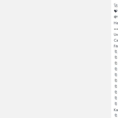
🚀
💝
💸
Ha
=
Un
Ca
Fi
🔖
🔖
🔖
🔖
🔖
🔖
🔖
🔖
🔖
🔖
Ka
🔖