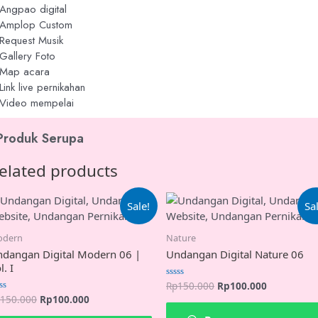
Angpao digital
Amplop Custom
Request Musik
Gallery Foto
Map acara
Link live pernikahan
Video mempelai
Produk Serupa
elated products
Sale!
Sa
dern
Nature
dangan Digital Modern 06 |
Undangan Digital Nature 06
l. I
Rp
150.000
Rp
100.000
Rated
0
150.000
Rp
100.000
ted
out
of
t