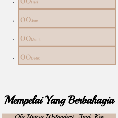
Hari
00
Jam
00
Menit
00
Detik
Mempelai Yang Berbahagia
Ola Untisa Wulandari, Amd .Kep