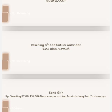
081283456770
Copy No. Rekening
Rekening a/n Ola Untisa Wulandari
4352 01007239504
Copy No. Rekening
Send Gift
Kp. Cisenting RT 001 RW 004 Desa wangunsari Kec. Bantarkalong Kab. Tasikmalaya
Copy Address