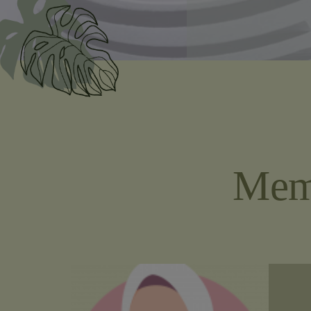
“Maha Suc
pasangan 
oleh bumi 
Memp