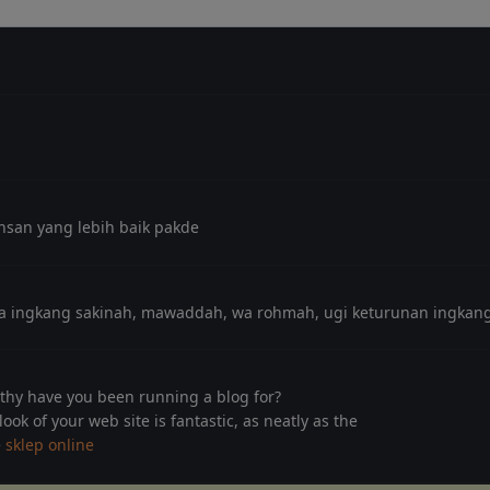
nsan yang lebih baik pakde
ga ingkang sakinah, mawaddah, wa rohmah, ugi keturunan ingkan
hy have you been running a blog for?
ok of your web site is fantastic, as neatly as the
e
sklep online