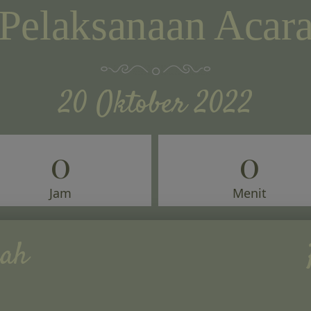
Pelaksanaan Acar
20 Oktober 2022
0
0
Jam
Menit
kah