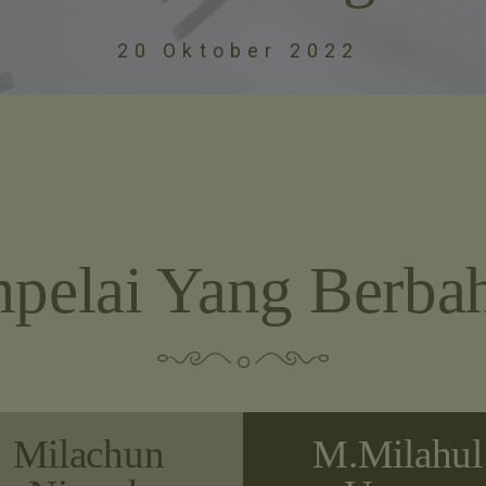
20 Oktober 2022
i Tuhan yang telah menciptakan
semuanya, baik dari apa yang di
dan dari diri mereka maupun dar
tidak mereka ketahui.”
Yasiin (36:36)
elai Yang Berba
Milachun
M.Milahul