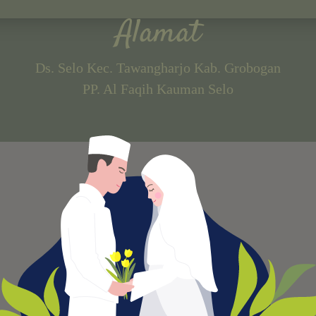
Alamat
Ds. Selo Kec. Tawangharjo Kab. Grobogan
PP. Al Faqih Kauman Selo