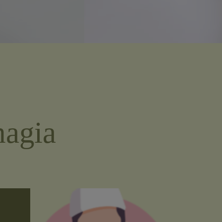
 pasangan-
tumbuhkan
i apa yang
hagia