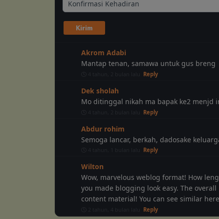
Akrom Adabi
Mantap tenan, samawa untuk gus breng
4 tahun, 2 bulan lalu
Reply
Dek sholah
Mo ditinggal nikah ma bapak ke2 menjd i
4 tahun, 2 bulan lalu
Reply
Abdur rohim
Semoga lancar, berkah, dadosake keluar
4 tahun, 1 bulan lalu
Reply
Wilton
Wow, marvelous weblog format! How lengt
you made blogging look easy. The overall lo
content material! You can see similar her
2 tahun, 4 bulan lalu
Reply