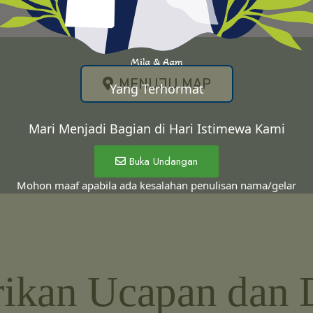
Mila & Aam
MENUJU MAP
Yang Terhormat
Mari Menjadi Bagian di Hari Istimewa Kami
Buka Undangan
Mohon maaf apabila ada kesalahan penulisan nama/gelar
rikan Ucapan dan 