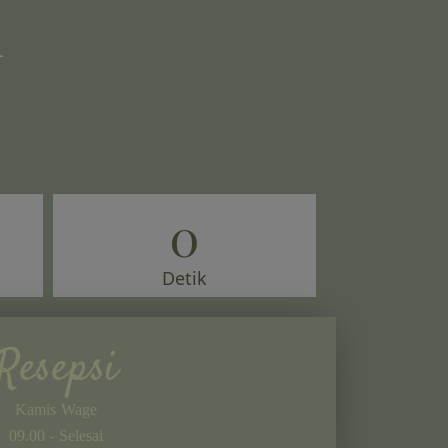
a
0
Detik
Resepsi
Kamis Wage
09.00 - Selesai