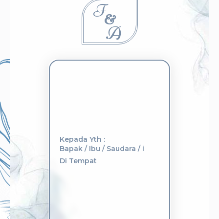
F
&
A
Kepada Yth :
Bapak / Ibu / Saudara / i
Di Tempat